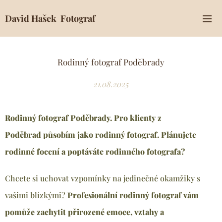
David Hašek Fotograf
Rodinný fotograf Poděbrady
21.08.2025
Rodinný fotograf Poděbrady. Pro klienty z
Poděbrad
působím jako rodinný fotograf. Plánujete
rodinné focení a poptáváte rodinného fotografa?
Chcete si uchovat vzpomínky na jedinečné okamžiky s
vašimi blízkými?
Profesionální rodinný fotograf vám
pomůže zachytit přirozené emoce, vztahy a