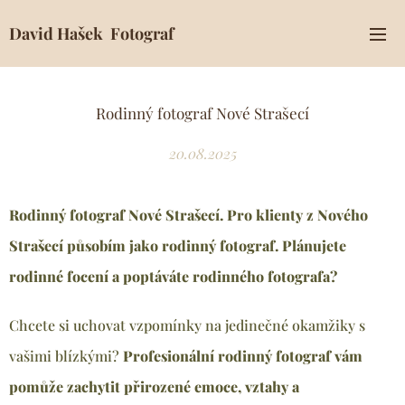
David Hašek Fotograf
Rodinný fotograf Nové Strašecí
20.08.2025
Rodinný fotograf Nové Strašecí. Pro klienty z Nového
Strašecí
působím jako rodinný fotograf. Plánujete
rodinné focení a poptáváte rodinného fotografa?
Chcete si uchovat vzpomínky na jedinečné okamžiky s
vašimi blízkými?
Profesionální rodinný fotograf vám
pomůže zachytit přirozené emoce, vztahy a