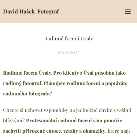
David Hašek Fotograf
Rodinné focení Úvaly
21.08.2025
Rodinné focení Úvaly. Pro klienty z Úval
působím jako
rodinný fotograf. Plánujete rodinné focení a poptáváte
rodinného fotografa?
Chcete si uchovat vzpomínky na jedinečné chvíle s vašimi
blízkými?
Profesionální rodinné focení vám pomůže
zachytit přirozené emoce, vztahy a okamžiky
, které mají