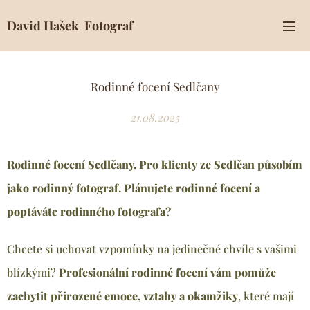
David Hašek Fotograf
Rodinné focení Sedlčany
21.08.2025
Rodinné focení Sedlčany. Pro klienty ze Sedlčan
působím
jako rodinný fotograf. Plánujete rodinné focení a
poptáváte rodinného fotografa?
Chcete si uchovat vzpomínky na jedinečné chvíle s vašimi
blízkými?
Profesionální rodinné focení vám pomůže
zachytit přirozené emoce, vztahy a okamžiky
, které mají