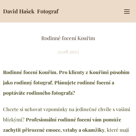
David Hašek Fotograf
Rodinné focení Kouřim
21.08.2025
Rodinné focení Kouřim. Pro klienty z Kouřimi
působím
jako rodinný fotograf. Plánujete rodinné focení a
poptáváte rodinného fotografa?
Chcete si uchovat vzpomínky na jedinečné chvíle s vašimi
blízkými?
Profesionální rodinné focení vám pomůže
zachytit přirozené emoce, vztahy a okamžiky
, které mají