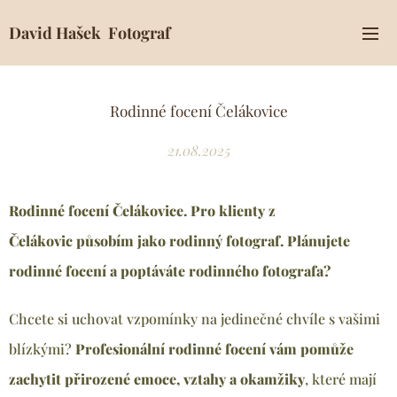
David Hašek Fotograf
Rodinné focení Čelákovice
21.08.2025
Rodinné focení Čelákovice. Pro klienty z
Čelákovic
působím jako rodinný fotograf. Plánujete
rodinné focení a poptáváte rodinného fotografa?
Chcete si uchovat vzpomínky na jedinečné chvíle s vašimi
blízkými?
Profesionální rodinné focení vám pomůže
zachytit přirozené emoce, vztahy a okamžiky
, které mají