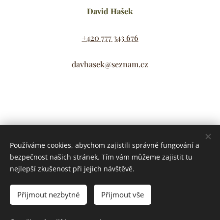
David Hašek
+420 777 343 676
davhasek@seznam.cz
Share
Používáme cookies, abychom zajistili správné fungování a
bezpečnost našich stránek. Tím vám můžeme zajistit tu
nejlepší zkušenost při jejich návštěvě.
Přijmout nezbytné
Přijmout vše
© 2021 David Hašek IČO: 17102073 Švédská 2500 Kladno,
Lokality