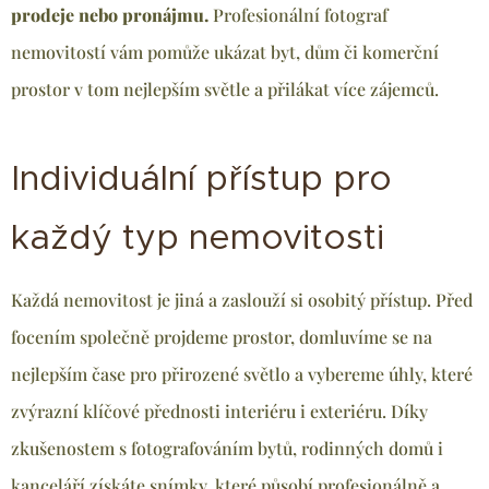
prodeje nebo pronájmu.
Profesionální fotograf
nemovitostí vám pomůže ukázat byt, dům či komerční
prostor v tom nejlepším světle a přilákat více zájemců.
Individuální přístup pro
každý typ nemovitosti
Každá nemovitost je jiná a zaslouží si osobitý přístup. Před
focením společně projdeme prostor, domluvíme se na
nejlepším čase pro přirozené světlo a vybereme úhly, které
zvýrazní klíčové přednosti interiéru i exteriéru. Díky
zkušenostem s fotografováním bytů, rodinných domů i
kanceláří získáte snímky, které působí profesionálně a