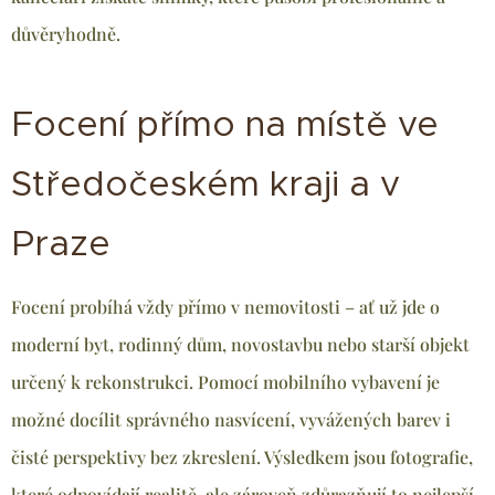
důvěryhodně.
Focení přímo na místě ve
Středočeském kraji a v
Praze
Focení probíhá vždy přímo v nemovitosti – ať už jde o
moderní byt, rodinný dům, novostavbu nebo starší objekt
určený k rekonstrukci. Pomocí mobilního vybavení je
možné docílit správného nasvícení, vyvážených barev i
čisté perspektivy bez zkreslení. Výsledkem jsou fotografie,
které odpovídají realitě, ale zároveň zdůrazňují to nejlepší