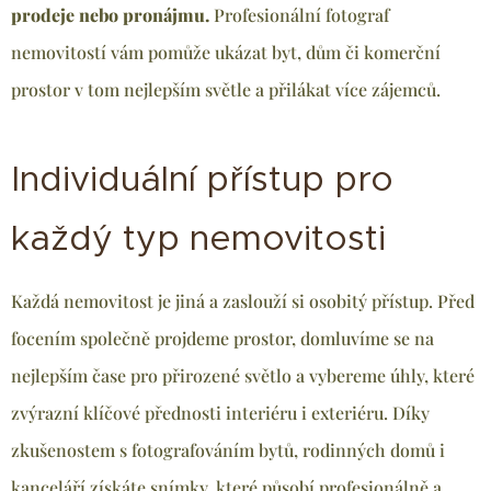
prodeje nebo pronájmu.
Profesionální fotograf
nemovitostí vám pomůže ukázat byt, dům či komerční
prostor v tom nejlepším světle a přilákat více zájemců.
Individuální přístup pro
každý typ nemovitosti
Každá nemovitost je jiná a zaslouží si osobitý přístup. Před
focením společně projdeme prostor, domluvíme se na
nejlepším čase pro přirozené světlo a vybereme úhly, které
zvýrazní klíčové přednosti interiéru i exteriéru. Díky
zkušenostem s fotografováním bytů, rodinných domů i
kanceláří získáte snímky, které působí profesionálně a