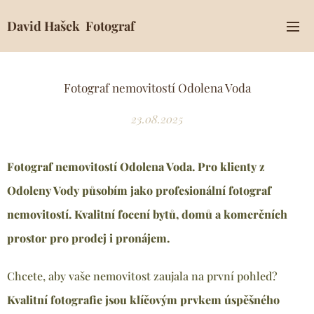
David Hašek Fotograf
Fotograf nemovitostí Odolena Voda
23.08.2025
Fotograf nemovitostí Odolena Voda. Pro klienty z
Odoleny Vody
působím jako profesionální fotograf
nemovitostí
. Kvalitní focení bytů, domů a komerčních
prostor pro prodej i pronájem.
Chcete, aby vaše nemovitost zaujala na první pohled?
Kvalitní fotografie jsou klíčovým prvkem úspěšného