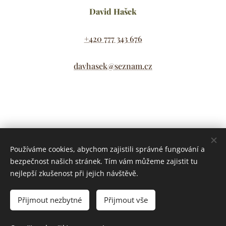
David Hašek
+420 777 343 676
davhasek@seznam.cz
Share
Používáme cookies, abychom zajistili správné fungování a
bezpečnost našich stránek. Tím vám můžeme zajistit tu
nejlepší zkušenost při jejich návštěvě.
Přijmout nezbytné
Přijmout vše
© 2021 David Hašek IČO: 17102073 Švédská 2500 Kladno,
Lokality