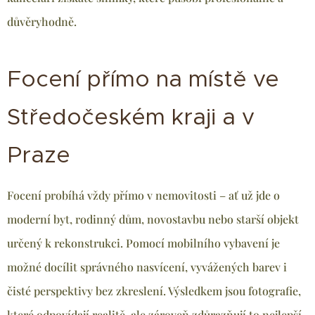
důvěryhodně.
Focení přímo na místě ve
Středočeském kraji a v
Praze
Focení probíhá vždy přímo v nemovitosti – ať už jde o
moderní byt, rodinný dům, novostavbu nebo starší objekt
určený k rekonstrukci. Pomocí mobilního vybavení je
možné docílit správného nasvícení, vyvážených barev i
čisté perspektivy bez zkreslení. Výsledkem jsou fotografie,
které odpovídají realitě, ale zároveň zdůrazňují to nejlepší