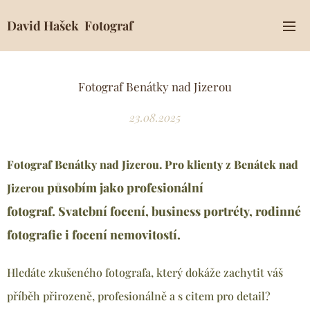
David Hašek Fotograf
Fotograf Benátky nad Jizerou
23.08.2025
Fotograf Benátky nad Jizerou. Pro klienty z Benátek nad
působím jako profesionální
Jizerou
fotograf
.
Svatební focení, business portréty, rodinné
fotografie i focení nemovitostí.
Hledáte zkušeného fotografa, který dokáže zachytit váš
příběh přirozeně, profesionálně a s citem pro detail?