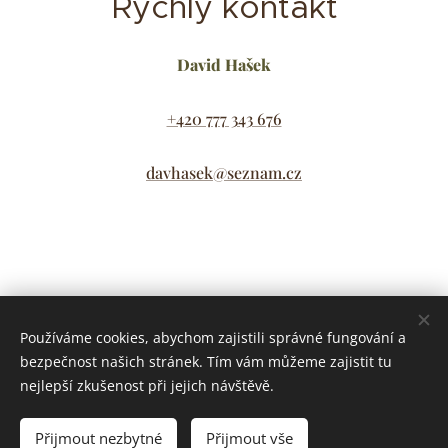
Rychlý kontakt
David Hašek
+420 777 343 676
davhasek@seznam.cz
Share
Používáme cookies, abychom zajistili správné fungování a
bezpečnost našich stránek. Tím vám můžeme zajistit tu
nejlepší zkušenost při jejich návštěvě.
Přijmout nezbytné
Přijmout vše