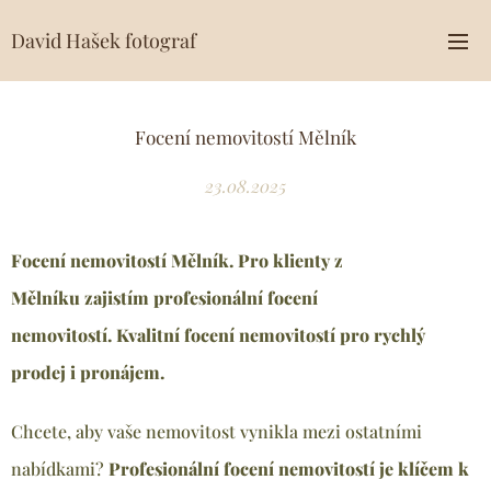
David Hašek fotograf
Focení nemovitostí Mělník
23.08.2025
Focení nemovitostí Mělník. Pro klienty z
Mělníku
zajistím profesionální focení
nemovitostí.
Kvalitní focení nemovitostí pro rychlý
prodej i pronájem.
Chcete, aby vaše nemovitost vynikla mezi ostatními
nabídkami?
Profesionální focení nemovitostí je klíčem k