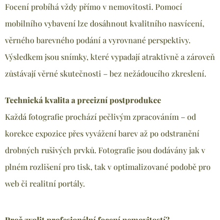
Focení probíhá vždy přímo v nemovitosti. Pomocí
mobilního vybavení lze dosáhnout kvalitního nasvícení,
věrného barevného podání a vyrovnané perspektivy.
Výsledkem jsou snímky, které vypadají atraktivně a zároveň
zůstávají věrné skutečnosti – bez nežádoucího zkreslení.
Technická kvalita a precizní postprodukce
Každá fotografie prochází pečlivým zpracováním – od
korekce expozice přes vyvážení barev až po odstranění
drobných rušivých prvků. Fotografie jsou dodávány jak v
plném rozlišení pro tisk, tak v optimalizované podobě pro
web či realitní portály.
Proč zvolit profesionální focení nemovitostí?