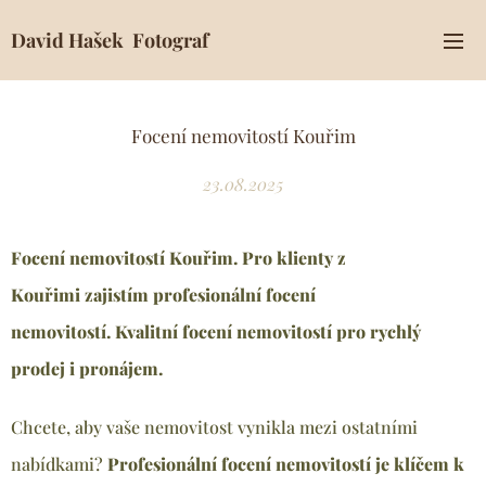
David Hašek Fotograf
Focení nemovitostí Kouřim
23.08.2025
Focení nemovitostí Kouřim. Pro klienty z
Kouřimi
zajistím profesionální focení
nemovitostí.
Kvalitní focení nemovitostí pro rychlý
prodej i pronájem.
Chcete, aby vaše nemovitost vynikla mezi ostatními
nabídkami?
Profesionální focení nemovitostí je klíčem k