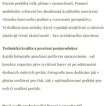
Focení probíhá vždy přímo v nemovitosti. Pomocí
mobilního vybavení lze dosáhnout kvalitního nasvícení,
věrného barevného podání a vyrovnané perspektivy.
Výsledkem jsou snímky, které vypadají atraktivně a zároveň
zůstávají věrné skutečnosti – bez nežádoucího zkreslení.
Technická kvalita a precizní postprodukce
Každá fotografie prochází pečlivým zpracováním – od
korekce expozice přes vyvážení barev až po odstranění
drobných rušivých prvků. Fotografie jsou dodávány jak v
plném rozlišení pro tisk, tak v optimalizované podobě pro
web či realitní portály.
Proč zvolit profesionální focení nemovitostí?