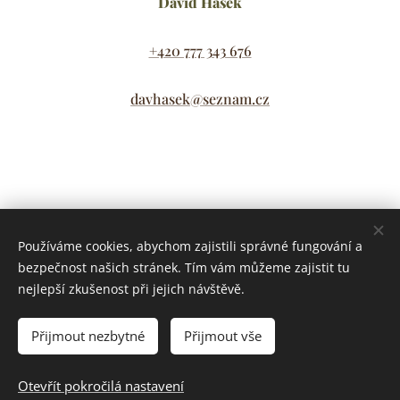
David Hašek
+420 777 343 676
davhasek@seznam.cz
Share
Používáme cookies, abychom zajistili správné fungování a
bezpečnost našich stránek. Tím vám můžeme zajistit tu
nejlepší zkušenost při jejich návštěvě.
Přijmout nezbytné
Přijmout vše
© 2021 David Hašek IČO: 17102073 Švédská 2500 Kladno,
Lokality
Otevřít pokročilá nastavení
Cookies