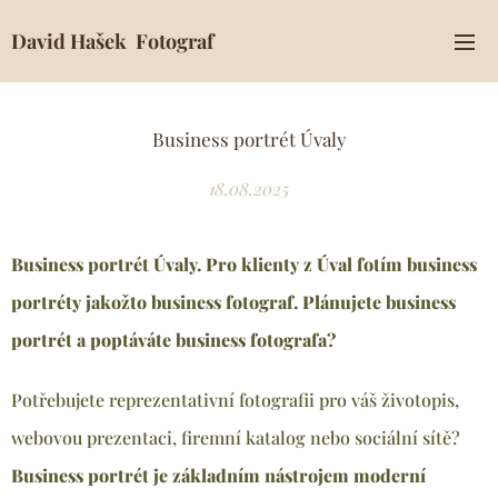
David Hašek Fotograf
Business portrét Úvaly
18.08.2025
Business portrét Úvaly. Pro klienty z Úval fotím business
portréty jakožto business fotograf. Plánujete business
portrét a poptáváte business fotografa?
Potřebujete reprezentativní fotografii pro váš životopis,
webovou prezentaci, firemní katalog nebo sociální sítě?
Business portrét je základním nástrojem moderní