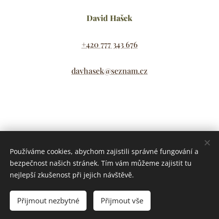
David Hašek
+420 777 343 676
davhasek@seznam.cz
Share
Používáme cookies, abychom zajistili správné fungování a
bezpečnost našich stránek. Tím vám můžeme zajistit tu
nejlepší zkušenost při jejich návštěvě.
Přijmout nezbytné
Přijmout vše
© 2021 David Hašek IČO: 17102073 Švédská 2500 Kladno,
Lokality